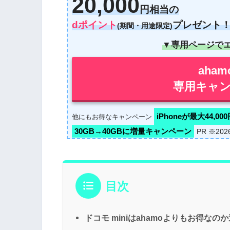
20,000
円相当の
dポイント
プレゼント
(期間・用途限定)
▼専用ページで
aha
専用キャン
iPhoneが最大44,00
他にもお得なキャンペーン
30GB→40GBに増量キャンペーン
PR ※20
目次
ドコモ miniはahamoよりもお得なの