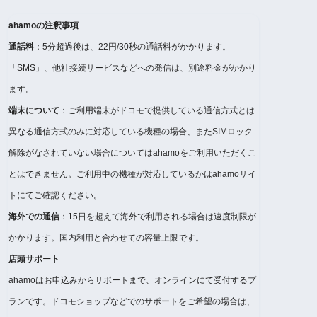
ahamoの注釈事項
通話料
：5分超過後は、22円/30秒の通話料がかかります。
「SMS」、他社接続サービスなどへの発信は、別途料金がかかり
ます。
端末について
：ご利用端末がドコモで提供している通信方式とは
異なる通信方式のみに対応している機種の場合、またSIMロック
解除がなされていない場合についてはahamoをご利用いただくこ
とはできません。ご利用中の機種が対応しているかはahamoサイ
トにてご確認ください。
海外での通信
：15日を超えて海外で利用される場合は速度制限が
かかります。国内利用と合わせての容量上限です。
店頭サポート
ahamoはお申込みからサポートまで、オンラインにて受付するプ
ランです。ドコモショップなどでのサポートをご希望の場合は、