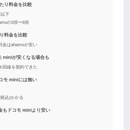
Bあたり料金を比較
円以下
amoの3倍〜6倍
あたり料金を比較
金はahamoが安い
 miniが安くなる場合も
マホ回線を契約できた
モ miniには無い
(税込)かかる
もドコモ miniより安い