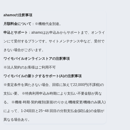
ahamoの注釈事項
月額料金について
：※機種代金別途。
申込とサポート
：ahamoはお申込みからサポートまで、オンライ
ンにて受付するプランです。サイトメンテナンス中など、受付で
きない場合がございます。
ワイモバイルオンラインストアの注釈事項
※法人契約のお客様はご利用不可
ワイモバイルの新トクするサポート(A)の注釈事項
※査定条件を満たさない場合、回収に加えて22,000円(不課税)の
支払い要。 ※特典利用申込み時期により支払い不要金額が異な
る。 ※機種·時期·契約種別(新規/のりかえ/機種変更/機種のみ購入)
によって、1-24回目と25~48 回目の分割支払金(賦払金)の金額が
異なる場合あり。