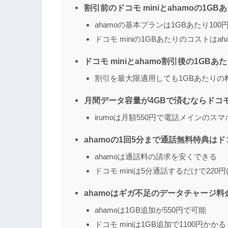
割引前のドコモ miniとahamoの1G
ahamoの基本プランは1GBあたり100
ドコモ miniの1GBあたりのコストはah
ドコモ miniとahamo割引後の1GB
割引を最大限適用しても1GBあたりの料
月間データ容量が4GBで済むならドコモ
irumoは月額550円で電話メインのス
ahamoの1回5分まで通話無料特典はドコ
ahamoは通話料の請求を安くできる
ドコモ miniは5分通話するだけで220円
ahamoはギガ不足のデータチャージ料金
ahamoは1GB追加が550円で可能
ドコモ miniは1GB追加で1100円かかる