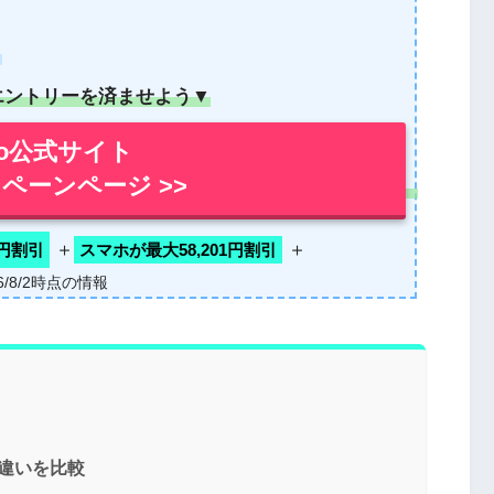
！
エントリーを済ませよう▼
mo公式サイト
ペーンページ >>
＋
＋
0円割引
スマホが最大58,201円割引
26/8/2時点の情報
か違いを比較