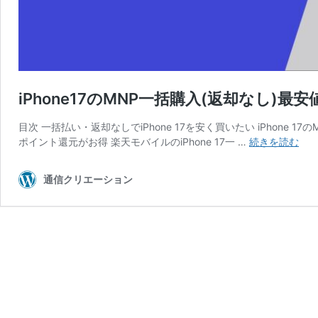
iPhone17のMNP一括購入(返却なし)最
目次 一括払い・返却なしでiPhone 17を安く買いたい iPhone 
iPh
ポイント還元がお得 楽天モバイルのiPhone 17一 …
続きを読む
の
MN
通信クリエーション
一
括
購
入
(返
却
な
し)
最