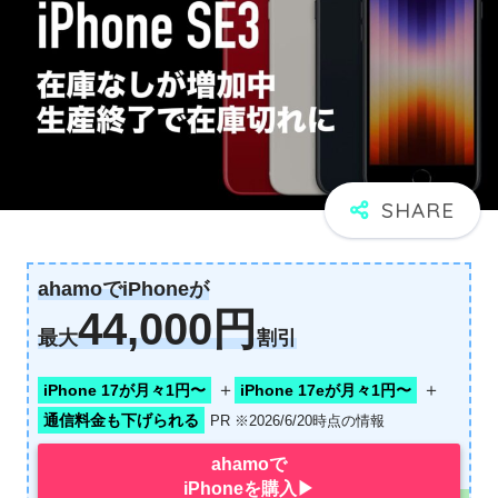
ahamoでiPhoneが
44,000円
最大
割引
＋
＋
iPhone 17が月々1円〜
iPhone 17eが月々1円〜
通信料金も下げられる
PR ※2026/6/20時点の情報
ahamoで
iPhoneを購入▶︎