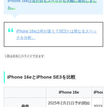
iPhone 16eは
見た目もスペックも大幅に進化しまし
た。
iPhone 16eは何が違う？SE3とは異なるスペッ
クを分析。
ℹ︎ 表は左右にスライドできます
iPhone 16eとiPhone SE3を比較
iPhone 16e
iPhon
2025年2月21日予約開始
発売
2022