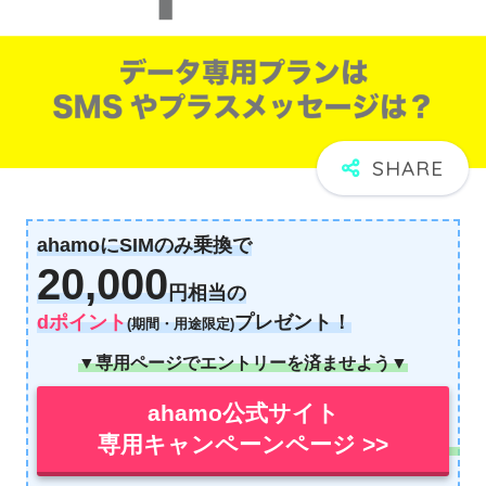
ahamoにSIMのみ乗換で
20,000
円相当の
dポイント
プレゼント！
(期間・用途限定)
▼専用ページでエントリーを済ませよう▼
ahamo公式サイト
専用キャンペーンページ >>