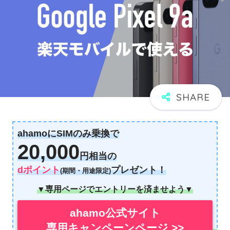
ahamoにSIMのみ乗換で
20,000
円相当の
dポイント
プレゼント！
(期間・用途限定)
▼専用ページでエントリーを済ませよう▼
ahamo公式サイト
専用キャンペーンページ >>