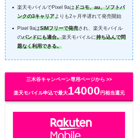
楽天モバイルでPixel 9aは
ドコモ、au、ソフトバ
ンクの3キャリア
よりも2ヶ月半遅れて発売開始
Pixel 9aは
SIMフリーで発売
され、楽天モバイル
の
バンドにも適合。
楽天モバイルに
持ち込んで問
題なく利用できる。
三木谷キャンペーン専用ページから >>
14000
楽天モバイル申込で最大
円相当還元