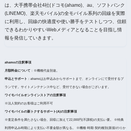
は、大手携帯会社4社(ドコモ(ahamo)、au、ソフトバンク
(LINEMO)、楽天モバイル)の全モバイル系列の回線を実際
に利用し、回線の快適度や使い勝手をテストしつつ、信頼
できるわかりやすいWebメディアとなることを目指し情
報を発信していきます。
ahamoの注釈事項
月額料金について
：※機種代金別途。
申込とサポート
：ahamoはお申込みからサポートまで、オンラインにて受付するプ
ランです。サイトメンテナンス中など、受付できない場合がございます。
ワイモバイルオンラインストアの注釈事項
※法人契約のお客様はご利用不可
ワイモバイルの新トクするサポート(A)の注釈事項
※査定条件を満たさない場合、回収に加えて22,000円(不課税)の支払い要。 ※特典
利用申込み時期により支払い不要金額が異なる。 ※機種·時期·契約種別(新規/のりか