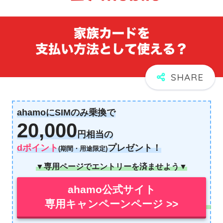
ahamoにSIMのみ乗換で
20,000
円相当の
dポイント
プレゼント！
(期間・用途限定)
▼専用ページでエントリーを済ませよう▼
ahamo公式サイト
専用キャンペーンページ >>