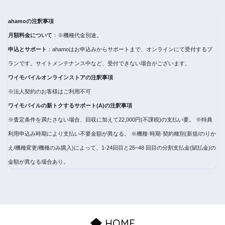
ahamoの注釈事項
月額料金について
：※機種代金別途。
申込とサポート
：ahamoはお申込みからサポートまで、オンラインにて受付するプ
ランです。サイトメンテナンス中など、受付できない場合がございます。
ワイモバイルオンラインストアの注釈事項
※法人契約のお客様はご利用不可
ワイモバイルの新トクするサポート(A)の注釈事項
※査定条件を満たさない場合、回収に加えて22,000円(不課税)の支払い要。 ※特典
利用申込み時期により支払い不要金額が異なる。 ※機種·時期·契約種別(新規/のりか
え/機種変更/機種のみ購入)によって、1-24回目と25~48 回目の分割支払金(賦払金)の
金額が異なる場合あり。
HOME