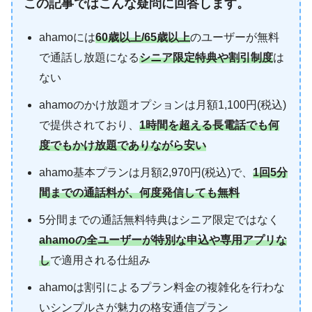
この記事ではこんな疑問に回答します。
ahamoには
60歳以上/65歳以上
のユーザーが無料
で通話し放題になる
シニア限定特典や割引制度
は
ない
ahamoのかけ放題オプションは月額1,100円(税込)
で提供されており、
1時間を超える長電話でも何
度でもかけ放題でありながら安い
ahamo基本プランは月額2,970円(税込)で、
1回5分
間までの通話料が、何度発信しても無料
5分間までの通話無料特典はシニア限定ではなく
ahamoの全ユーザーが特別な申込や専用アプリな
し
で適用される仕組み
ahamoは割引によるプラン料金の複雑化を行わな
いシンプルさが魅力の格安通信プラン