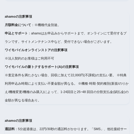
ahamoの注釈事項
月額料金について
：※機種代金別途。
申込とサポート
：ahamoはお申込みからサポートまで、オンラインにて受付するプ
ランです。サイトメンテナンス中など、受付できない場合がございます。
ワイモバイルオンラインストアの注釈事項
※法人契約のお客様はご利用不可
ワイモバイルの新トクするサポート(A)の注釈事項
※査定条件を満たさない場合、回収に加えて22,000円(不課税)の支払い要。 ※特典
利用申込み時期により支払い不要金額が異なる。 ※機種·時期·契約種別(新規/のりか
え/機種変更/機種のみ購入)によって、1-24回目と25~48 回目の分割支払金(賦払金)の
金額が異なる場合あり。
ahamoの注釈事項
通話料
：5分超過後は、22円/30秒の通話料がかかります。「SMS」、他社接続サー