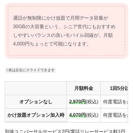
通話が無制限にかけ放題で月間データ容量が
30GBの大容量という、シニア世代にもおすすめ
しやすいバランスの良いモバイル回線が、月額
4,000円ちょっとで可能になります。
ℹ︎ 表は左右にスライドできます
月額料金
1回5分以
オプションなし
2,970円
(税込)
何度電話をか
かけ放題オプション加入時
4,070円
(税込)
何度電話をか
別途ユニバーサルサービス2円/電話リレーサービス料1円