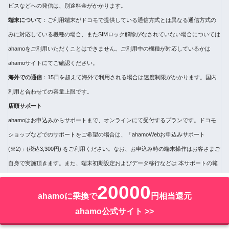
ビスなどへの発信は、別途料金がかかります。
端末について
：ご利用端末がドコモで提供している通信方式とは異なる通信方式の
みに対応している機種の場合、またSIMロック解除がなされていない場合については
ahamoをご利用いただくことはできません。ご利用中の機種が対応しているかは
ahamoサイトにてご確認ください。
海外での通信
：15日を超えて海外で利用される場合は速度制限がかかります。国内
利用と合わせての容量上限です。
店頭サポート
ahamoはお申込みからサポートまで、オンラインにて受付するプランです。ドコモ
ショップなどでのサポートをご希望の場合は、「ahamoWebお申込みサポート
(※2)」(税込3,300円) をご利用ください。なお、お申込み時の端末操作はお客さまご
自身で実施頂きます。また、端末初期設定およびデータ移行などは 本サポートの範
囲外となります。端末初期設定およびデータ移行の補助をご希望のお客さまは「初
20000
期設定サポート(有料)(※3)」を別途お申込みください。
ahamoに乗換で
円相当還元
※2お客さまのご要望に基づき、ahamo専用サイトからのお申込みの補助を行うもの
ahamo公式サイト >>
です。