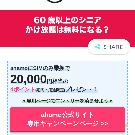
ahamoにSIMのみ乗換で
20,000
円相当の
dポイント
プレゼント！
(期間・用途限定)
▼専用ページでエントリーを済ませよう▼
ahamo公式サイト
専用キャンペーンページ >>