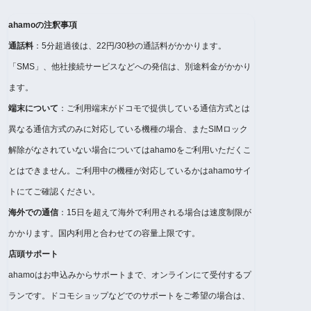
ahamoの注釈事項
通話料
：5分超過後は、22円/30秒の通話料がかかります。
「SMS」、他社接続サービスなどへの発信は、別途料金がかかり
ます。
端末について
：ご利用端末がドコモで提供している通信方式とは
異なる通信方式のみに対応している機種の場合、またSIMロック
解除がなされていない場合についてはahamoをご利用いただくこ
とはできません。ご利用中の機種が対応しているかはahamoサイ
トにてご確認ください。
海外での通信
：15日を超えて海外で利用される場合は速度制限が
かかります。国内利用と合わせての容量上限です。
店頭サポート
ahamoはお申込みからサポートまで、オンラインにて受付するプ
ランです。ドコモショップなどでのサポートをご希望の場合は、