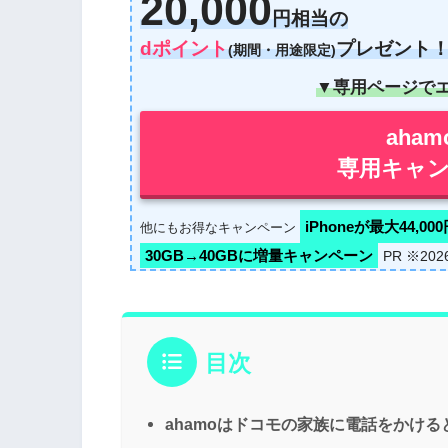
20,000
円相当の
dポイント
プレゼント
(期間・用途限定)
▼専用ページで
aha
専用キャン
iPhoneが最大44,00
他にもお得なキャンペーン
30GB→40GBに増量キャンペーン
PR ※20
目次
ahamoはドコモの家族に電話をかけ