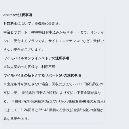
ahamoの注釈事項
月額料金について
：※機種代金別途。
申込とサポート
：ahamoはお申込みからサポートまで、オンライ
ンにて受付するプランです。サイトメンテナンス中など、受付で
きない場合がございます。
ワイモバイルオンラインストアの注釈事項
※法人契約のお客様はご利用不可
ワイモバイルの新トクするサポート(A)の注釈事項
※査定条件を満たさない場合、回収に加えて22,000円(不課税)の
支払い要。 ※特典利用申込み時期により支払い不要金額が異な
る。 ※機種·時期·契約種別(新規/のりかえ/機種変更/機種のみ購入)
によって、1-24回目と25~48 回目の分割支払金(賦払金)の金額が
異なる場合あり。