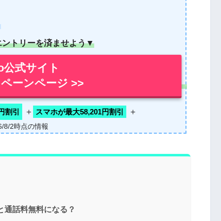
！
エントリーを済ませよう▼
mo公式サイト
ペーンページ >>
＋
＋
0円割引
スマホが最大58,201円割引
26/8/2時点の情報
ると通話料無料になる？