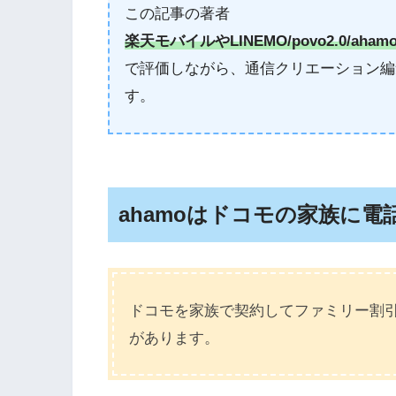
この記事の著者
楽天モバイルやLINEMO/povo2.0/aham
で評価しながら、通信クリエーション編
す。
ahamoはドコモの家族に
ドコモを家族で契約してファミリー割
があります。