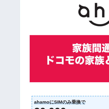
ahamoにSIMのみ乗換で