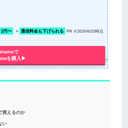
＋
月々1円〜
通信料金も下げられる
PR ※2026/6/20時点
ahamoで
honeを購入▶︎
円で買えるのか
ない