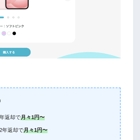
中
＋2年返却で
月々1円〜
換＋2年返却で
月々1円〜