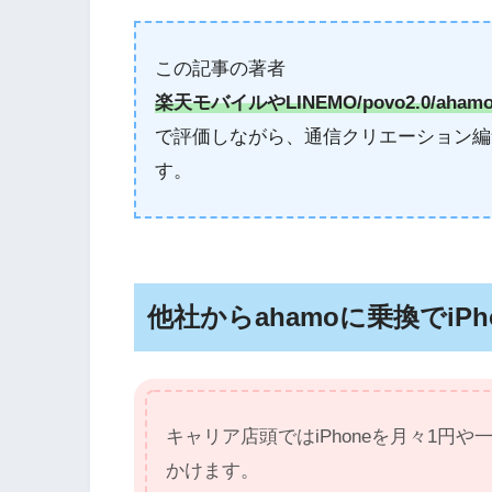
この記事の著者
楽天モバイルやLINEMO/povo2.0/aham
で評価しながら、通信クリエーション編
す。
他社からahamoに乗換でiP
キャリア店頭ではiPhoneを月々1円
かけます。