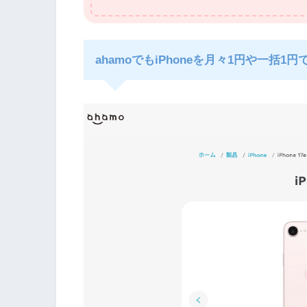
ahamoでもiPhoneを月々1円や一括1