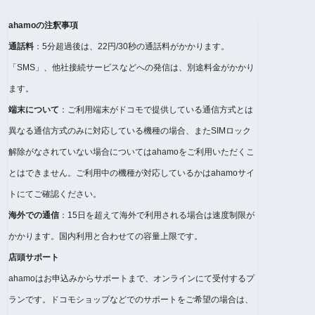
ahamoの注釈事項
通話料
：5分超過後は、22円/30秒の通話料がかかります。
「SMS」、他社接続サービスなどへの発信は、別途料金がかかり
ます。
端末について
：ご利用端末がドコモで提供している通信方式とは
異なる通信方式のみに対応している機種の場合、またSIMロック
解除がなされていない場合についてはahamoをご利用いただくこ
とはできません。ご利用中の機種が対応しているかはahamoサイ
トにてご確認ください。
海外での通信
：15日を超えて海外で利用される場合は速度制限が
かかります。国内利用と合わせての容量上限です。
店頭サポート
ahamoはお申込みからサポートまで、オンラインにて受付するプ
ランです。ドコモショップなどでのサポートをご希望の場合は、