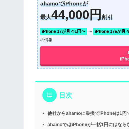
ahamoでiPhoneが
44,000円
最大
割引
＋
iPhone 17が月々1円〜
iPhone 17eが
の情報
iP
目次
他社からahamoに乗換でiPhoneは1
ahamoではiPhoneが一括1円にはなら