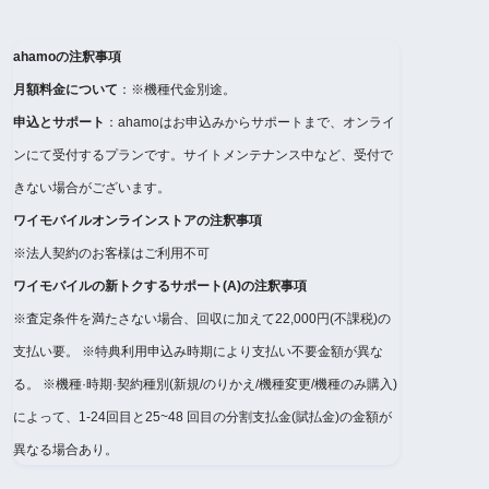
ahamoの注釈事項
月額料金について
：※機種代金別途。
申込とサポート
：ahamoはお申込みからサポートまで、オンライ
ンにて受付するプランです。サイトメンテナンス中など、受付で
きない場合がございます。
ワイモバイルオンラインストアの注釈事項
※法人契約のお客様はご利用不可
ワイモバイルの新トクするサポート(A)の注釈事項
※査定条件を満たさない場合、回収に加えて22,000円(不課税)の
支払い要。 ※特典利用申込み時期により支払い不要金額が異な
る。 ※機種·時期·契約種別(新規/のりかえ/機種変更/機種のみ購入)
によって、1-24回目と25~48 回目の分割支払金(賦払金)の金額が
異なる場合あり。