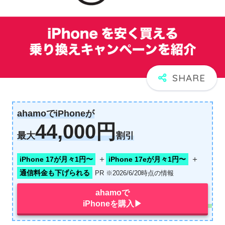
ahamoでiPhoneが
44,000円
最大
割引
＋
＋
iPhone 17が月々1円〜
iPhone 17eが月々1円〜
通信料金も下げられる
PR ※2026/6/20時点の情報
ahamoで
iPhoneを購入▶︎