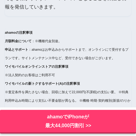
報を発信していきます。
ahamoの注釈事項
月額料金について
：※機種代金別途。
申込とサポート
：ahamoはお申込みからサポートまで、オンラインにて受付するプ
ランです。サイトメンテナンス中など、受付できない場合がございます。
ワイモバイルオンラインストアの注釈事項
※法人契約のお客様はご利用不可
ワイモバイルの新トクするサポート(A)の注釈事項
※査定条件を満たさない場合、回収に加えて22,000円(不課税)の支払い要。 ※特典
利用申込み時期により支払い不要金額が異なる。 ※機種·時期·契約種別(新規/のりか
え/機種変更/機種のみ購入)によって、1-24回目と25~48 回目の分割支払金(賦払金)の
ahamoでiPhoneが
金額が異なる場合あり。
最大44,000円割引 >>