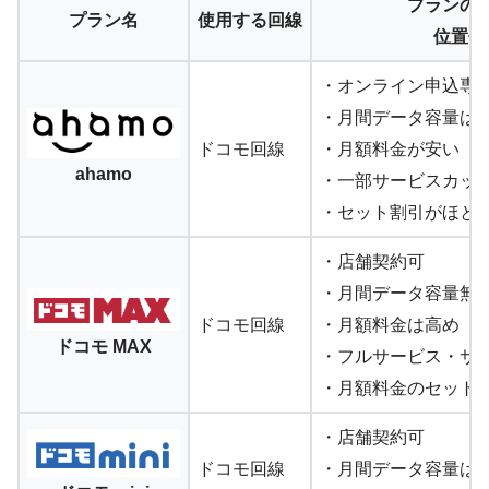
プランの
プラン名
使用する回線
位置付
・オンライン申込専
・月間データ容量は30
ドコモ回線
・月額料金が安い
ahamo
・一部サービスカッ
・セット割引がほと
・店舗契約可
・月間データ容量無
ドコモ回線
・月額料金は高め
ドコモ MAX
・フルサービス・サ
・月額料金のセット
・店舗契約可
ドコモ回線
・月間データ容量は4G