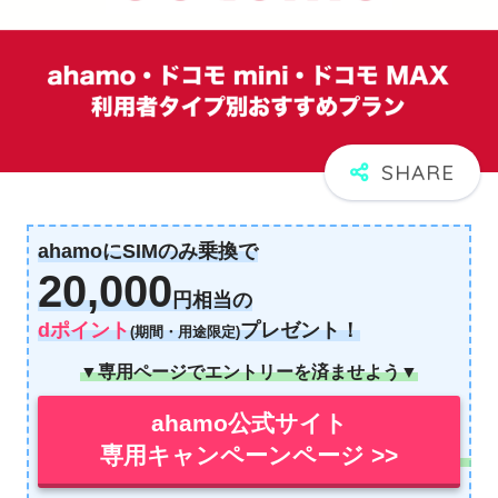
ahamoにSIMのみ乗換で
20,000
円相当の
dポイント
プレゼント！
(期間・用途限定)
▼専用ページでエントリーを済ませよう▼
ahamo公式サイト
専用キャンペーンページ >>