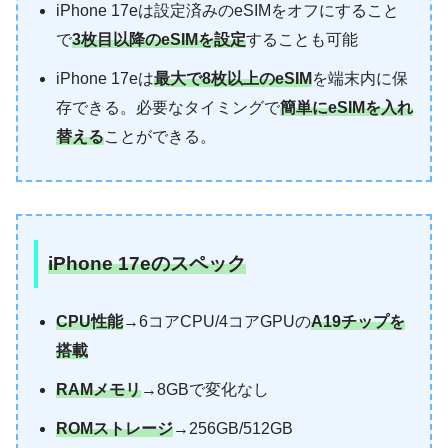
iPhone 17eは設定済みのeSIMをオフにすること
で
3枚目以降のeSIMを設定
することも可能
iPhone 17eは
最大で8枚以上のeSIM
を端末内に保
存できる。必要なタイミングで
簡単にeSIMを入れ
替える
ことができる。
iPhone 17eのスペック
CPU性能
→6コアCPU/4コアGPUの
A19チップを
搭載
RAMメモリ
→8GBで変化なし
ROMストレージ
→256GB/512GB