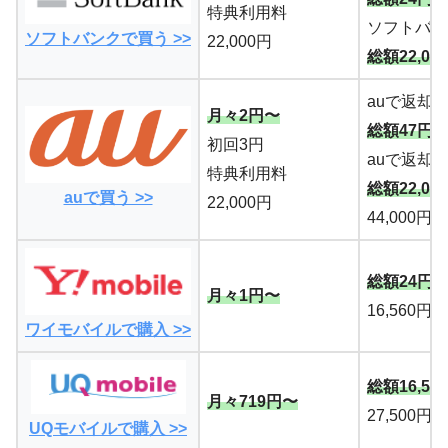
特典利用料
ソフトバン
ソフトバンクで買う >>
22,000円
総額22,02
auで返却
月々2円〜
総額47円
初回3円
auで返却
特典利用料
総額22,04
auで買う >>
22,000円
44,000円
総額24円
月々1円〜
16,560円
ワイモバイルで購入 >>
総額16,54
月々719円〜
27,500円
UQモバイルで購入 >>