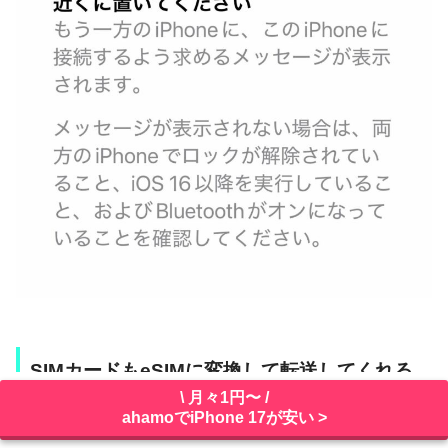
SIMカードもeSIMに変換して転送してくれる
\ 月々1円〜 /
ahamoでiPhone 17が安い >