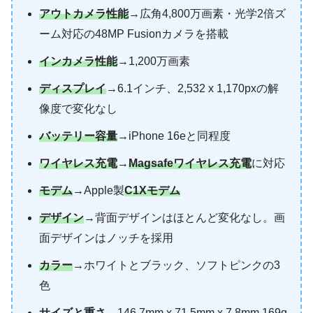
アウトカメラ性能
→広角4,800万画素・光学2倍ズ
ーム対応の48MP Fusionカメラを搭載
インカメラ性能
→1,200万画素
ディスプレイ
→6.1インチ、2,532 x 1,170pxの解
像度で変化なし
バッテリー容量
→iPhone 16eと同程度
ワイヤレス充電
→
Magsafeワイヤレス充電
に対応
モデム
→Apple製
C1Xモデム
デザイン
→背面デザインはほとんど変化なし。画
面デザインはノッチを採用
カラー
→ホワイトとブラック、ソフトピンクの3
色
サイズと重さ
→146.7mm x 71.5mm x 7.8mm 169g