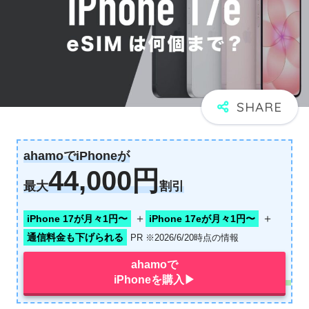
ahamoでiPhoneが
44,000円
最大
割引
＋
＋
iPhone 17が月々1円〜
iPhone 17eが月々1円〜
通信料金も下げられる
PR ※2026/6/20時点の情報
ahamoで
iPhoneを購入▶︎