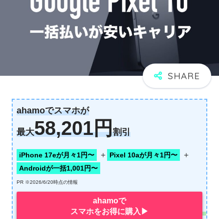
ahamoでスマホが
58,201円
最大
割引
＋
＋
iPhone 17eが月々1円〜
Pixel 10aが月々1円〜
Androidが一括1,001円〜
PR ※2026/6/20時点の情報
ahamoで
スマホをお得に購入▶︎