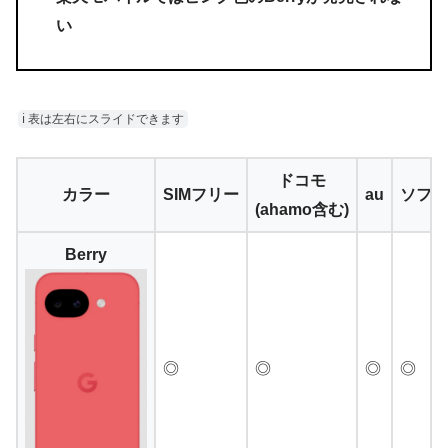
い
ℹ︎ 表は左右にスライドできます
ドコモ
カラー
SIMフリー
au
ソフト
(ahamo含む)
Berry
◎
◎
◎
◎