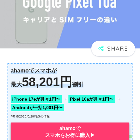
ahamoでスマホが
58,201円
最大
割引
＋
＋
iPhone 17eが月々1円〜
Pixel 10aが月々1円〜
Androidが一括1,001円〜
PR ※2026/6/20時点の情報
ahamoで
スマホをお得に購入▶︎