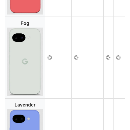
Fog
◎
◎
◎
◎
Lavender