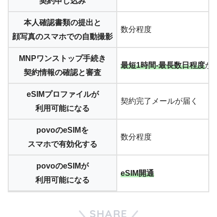
契約申し込み
本人確認書類の提出と
数分程度
顔写真のスマホでの自動撮影
MNPワンストップ手続き
最短1時間-最長数日程度
か
契約情報の確認と審査
eSIMプロファイルが
契約完了メールが届く
利用可能になる
povoのeSIMを
数分程度
スマホで有効化する
povoのeSIMが
eSIM開通
利用可能になる
SHARE