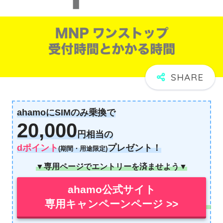
ahamoにSIMのみ乗換で
20,000
円相当の
dポイント
プレゼント！
(期間・用途限定)
▼専用ページでエントリーを済ませよう▼
ahamo公式サイト
専用キャンペーンページ >>