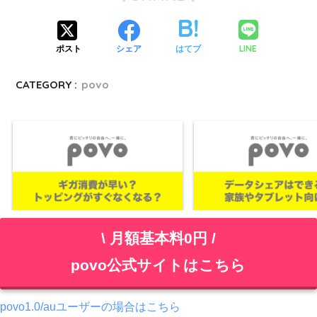
LINE
ポスト
シェア
はてブ
CATEGORY :
povo
povo2.0でギガの減り(消費)が早
povoにデータシェアは
\ 月額基本料0円 /
い？データトッピングがすぐなくな
レットやiPad向けシェア
povo公式サイトはこちら
る？
は？
povo1.0/auユーザーの場合はこちら