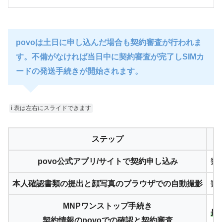
povoは土日に申し込んだ場合も契約審査が行われま
す。不備がなければ当日中に契約審査が完了しSIMカ
ードの発送手続きが開始されます。
ℹ︎ 表は左右にスライドできます
ステップ
povo公式アプリ/サイトで契約申し込み
数
本人確認書類の提出と顔写真のブラウザでの自動撮影
数
MNPワンストップ手続き
最
契約情報のpovoでの確認と契約審査