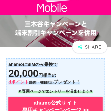
ahamoにSIMのみ乗換で
20,000
円相当の
dポイント
プレゼント！
(期間・用途限定)
▼専用ページでエントリーを済ませよう▼
ahamo公式サイト
専用キャンペーンページ >>