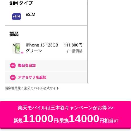
画像引用元：楽天モバイル公式サイト
楽天モバイルは三木谷キャンペーンがお得 >>
後日、スマホ端末がSIMカードやeSIMが端末にセッ
11000
14000
新規
円/乗換
円相当pt
トされた状態で届きます。