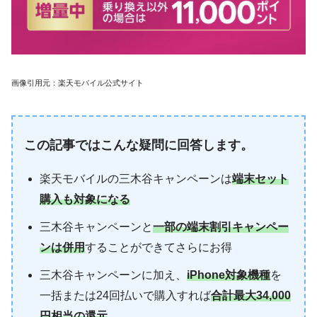
画像引用元：楽天モバイル公式サイト
この記事ではこんな疑問に回答します。
楽天モバイルの三木谷キャンペーンは
端末セット
購入も対象になる
三木谷キャンペーンと
一部の端末割引キャンペー
ンは併用
することができてさらにお得
三木谷キャンペーンに加え、
iPhone対象機種
を
一括または24回払いで購入すれば
合計最大34,000
円相当の還元