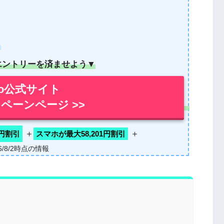
！
エントリーを済ませよう▼
mo公式サイト
ペーンページ >>
＋
＋
0円割引
スマホが最大58,201円割引
26/8/2時点の情報