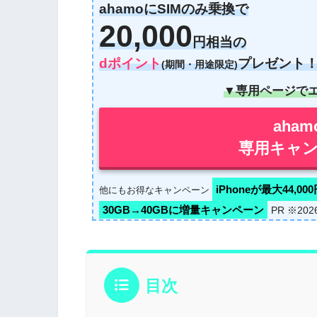
ahamoにSIMのみ乗換で
20,000
円相当の
dポイント
プレゼント
(期間・用途限定)
▼専用ページで
aha
専用キャン
iPhoneが最大44,00
他にもお得なキャンペーン
30GB→40GBに増量キャンペーン
PR ※20
目次