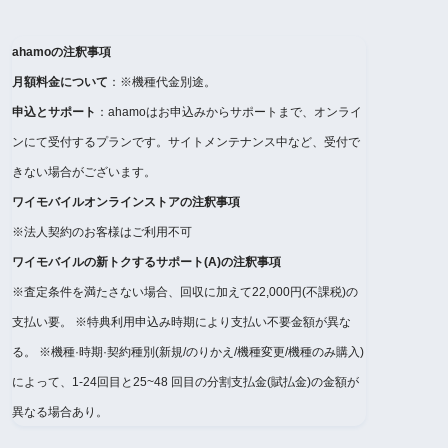
ahamoの注釈事項
月額料金について
：※機種代金別途。
申込とサポート
：ahamoはお申込みからサポートまで、オンライ
ンにて受付するプランです。サイトメンテナンス中など、受付で
きない場合がございます。
ワイモバイルオンラインストアの注釈事項
※法人契約のお客様はご利用不可
ワイモバイルの新トクするサポート(A)の注釈事項
※査定条件を満たさない場合、回収に加えて22,000円(不課税)の
支払い要。 ※特典利用申込み時期により支払い不要金額が異な
る。 ※機種·時期·契約種別(新規/のりかえ/機種変更/機種のみ購入)
によって、1-24回目と25~48 回目の分割支払金(賦払金)の金額が
異なる場合あり。