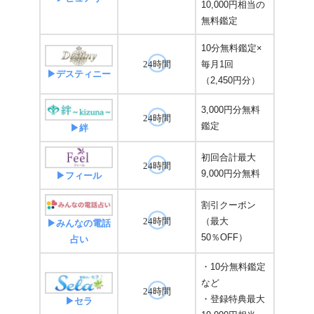
10,000円相当の
無料鑑定
10分無料鑑定×
毎月1回
24時間
▶デスティニー
（2,450円分）
3,000円分無料
24時間
鑑定
▶絆
初回合計最大
24時間
9,000円分無料
▶フィール
割引クーポン
（最大
24時間
▶みんなの電話
50％OFF）
占い
・10分無料鑑定
など
24時間
・登録特典最大
▶セラ