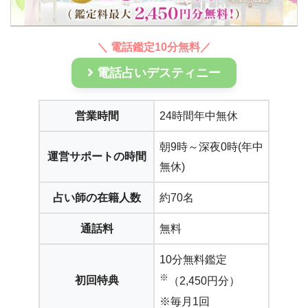
＼ 電話鑑定10分無料／
電話占いデスティニー
営業時間
24時間年中無休
朝9時～深夜0時(年中
運営サポートの時間
無休)
占い師の在籍人数
約70名
通話料
無料
10分無料鑑定
※
初回特典
（2,450円分）
※毎月1回