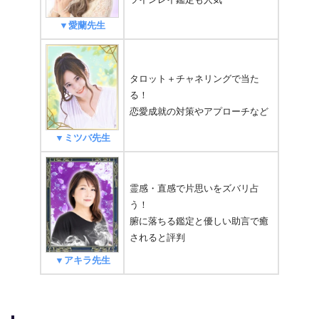
▼愛蘭先生
タロット＋チャネリングで当た
る！
恋愛成就の対策やアプローチなど
▼ミツバ先生
霊感・直感で片思いをズバリ占
う！
腑に落ちる鑑定と優しい助言で癒
されると評判
▼アキラ先生