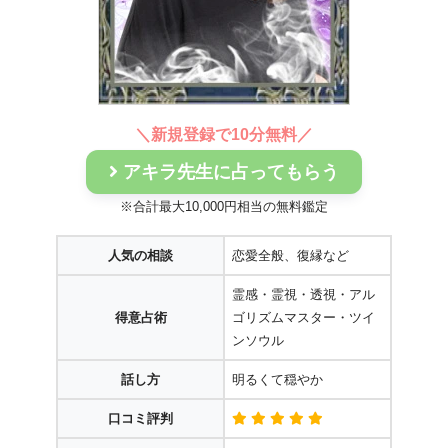
＼
新規登録で10分無料
／
アキラ先生に占ってもらう
※合計最大10,000円相当の無料鑑定
人気の相談
恋愛全般、復縁など
霊感・霊視・透視・アル
得意占術
ゴリズムマスター・ツイ
ンソウル
話し方
明るくて穏やか
口コミ評判