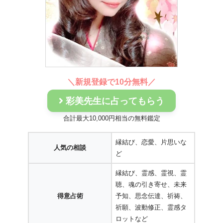
＼
新規登録で10分無料
／
彩美先生に占ってもらう
合計最大10,000円相当の無料鑑定
縁結び、恋愛、片思いな
人気の相談
ど
縁結び、霊感、霊視、霊
聴、魂の引き寄せ、未来
得意占術
予知、思念伝達、祈祷、
祈願、波動修正、霊感タ
ロットなど