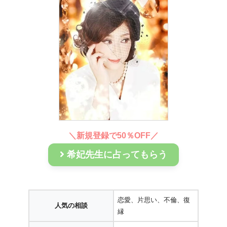
＼
新規登録で50％OFF
／
希妃先生に占ってもらう
恋愛、片思い、不倫、復
人気の相談
縁