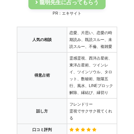
龍明先生に占ってもらう
PR：エキサイト
恋愛、片思い、恋愛の時
人気の相談
期読み、既読スルー、未
読スルー、不倫、複雑愛
霊感霊視、西洋占星術、
東洋占星術、ツインレ
イ、ツインソウル、タロ
得意占術
ット、数秘術、陰陽五
行、風水、LINEブロック
解除、縁結び、縁切り
フレンドリー
話し方
霊視でサクサク視てくれ
る
口コミ評判