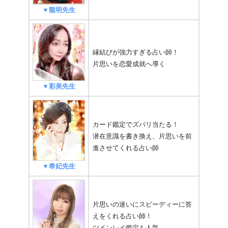
▼龍明先生
縁結びが強力すぎる占い師！
片思いを恋愛成就へ導く
▼彩美先生
カード鑑定でズバリ当たる！
潜在意識を書き換え、片思いを前
進させてくれる占い師
▼希妃先生
片思いの迷いにスピーディーに答
えをくれる占い師！
ツインレイ鑑定も人気