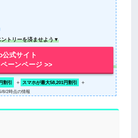
！
エントリーを済ませよう▼
mo公式サイト
ペーンページ >>
＋
＋
0円割引
スマホが最大58,201円割引
26/8/2時点の情報