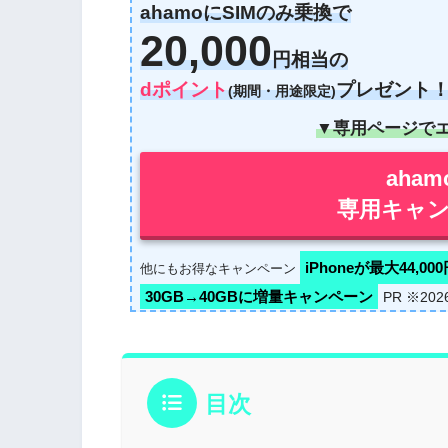
ahamoにSIMのみ乗換で
20,000
円相当の
dポイント
プレゼント
(期間・用途限定)
▼専用ページで
aha
専用キャン
iPhoneが最大44,00
他にもお得なキャンペーン
30GB→40GBに増量キャンペーン
PR ※20
目次