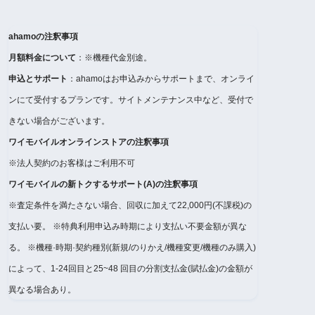
ahamoの注釈事項
月額料金について
：※機種代金別途。
申込とサポート
：ahamoはお申込みからサポートまで、オンライ
ンにて受付するプランです。サイトメンテナンス中など、受付で
きない場合がございます。
ワイモバイルオンラインストアの注釈事項
※法人契約のお客様はご利用不可
ワイモバイルの新トクするサポート(A)の注釈事項
※査定条件を満たさない場合、回収に加えて22,000円(不課税)の
支払い要。 ※特典利用申込み時期により支払い不要金額が異な
る。 ※機種·時期·契約種別(新規/のりかえ/機種変更/機種のみ購入)
によって、1-24回目と25~48 回目の分割支払金(賦払金)の金額が
異なる場合あり。