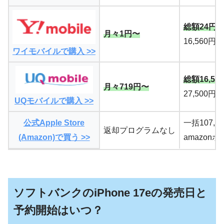
総額24円
月々1円〜
16,560円
ワイモバイルで購入 >>
総額16,54
月々719円〜
27,500円
UQモバイルで購入 >>
公式Apple Store
一括107,8
返却プログラムなし
(Amazon)で買う >>
amazon
ソフトバンクのiPhone 17eの発売日と
予約開始はいつ？