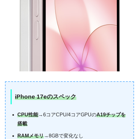
iPhone 17eのスペック
CPU性能
→6コアCPU/4コアGPUの
A19チップを
搭載
RAMメモリ
→8GBで変化なし