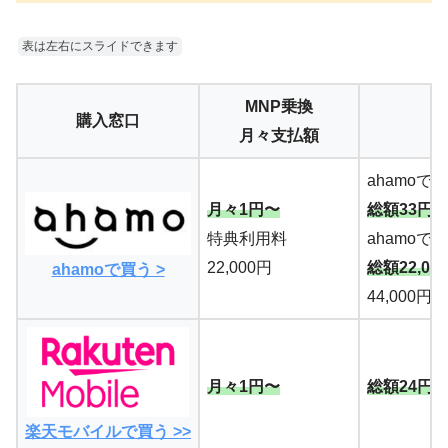
表は左右にスライドできます
MNP乗換
購入窓口
月々支払額
ahamoで
月々1円〜
総額33円
特典利用料
ahamoで
22,000円
総額22,03
ahamoで買う >
44,000円
月々1円〜
総額24円
楽天モバイルで買う >>