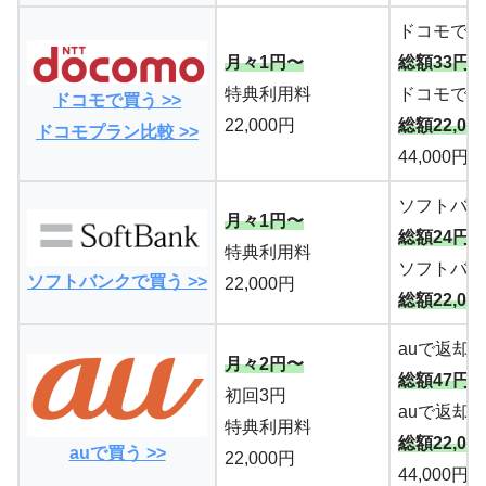
ドコモで返
月々1円〜
総額33円
特典利用料
ドコモで返
ドコモで買う >>
22,000円
総額22,03
ドコモプラン比較 >>
44,000円
ソフトバン
月々1円〜
総額24円
特典利用料
ソフトバン
ソフトバンクで買う >>
22,000円
総額22,02
auで返却
月々2円〜
総額47円
初回3円
auで返却
特典利用料
総額22,04
auで買う >>
22,000円
44,000円