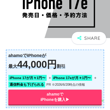
ahamoでiPhoneが
44,000円
最大
割引
＋
＋
iPhone 17が月々1円〜
iPhone 17eが月々1円〜
通信料金も下げられる
PR ※2026/6/20時点の情報
ahamoで
iPhoneを購入▶︎