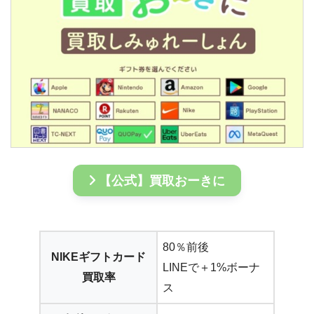
【公式】買取おーきに
80％前後
NIKEギフトカード
LINEで＋1%ボーナ
買取率
ス