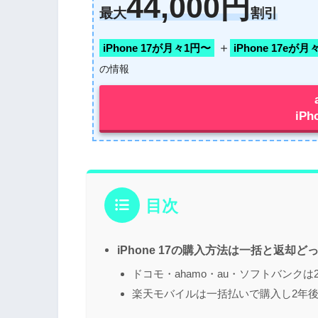
44,000円
最大
割引
＋
iPhone 17が月々1円〜
iPhone 17eが
の情報
iP
目次
iPhone 17の購入方法は一括と返却
ドコモ・ahamo・au・ソフトバンク
楽天モバイルは一括払いで購入し2年