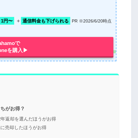
＋
月々1円〜
通信料金も下げられる
PR ※2026/6/20時点
ahamoで
honeを購入▶︎
どっちがお得？
は2年返却を選んだほうがお得
後に売却したほうがお得