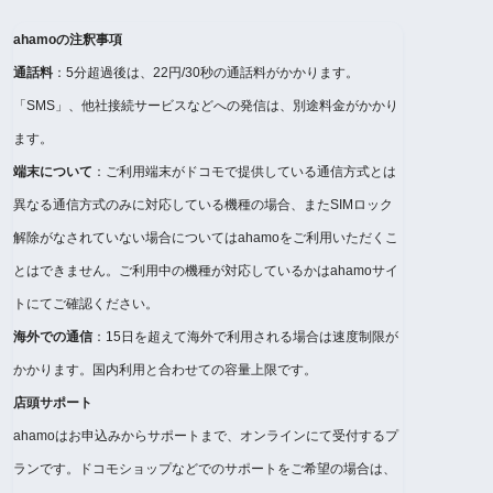
ahamoの注釈事項
通話料
：5分超過後は、22円/30秒の通話料がかかります。
「SMS」、他社接続サービスなどへの発信は、別途料金がかかり
ます。
端末について
：ご利用端末がドコモで提供している通信方式とは
異なる通信方式のみに対応している機種の場合、またSIMロック
解除がなされていない場合についてはahamoをご利用いただくこ
とはできません。ご利用中の機種が対応しているかはahamoサイ
トにてご確認ください。
海外での通信
：15日を超えて海外で利用される場合は速度制限が
かかります。国内利用と合わせての容量上限です。
店頭サポート
ahamoはお申込みからサポートまで、オンラインにて受付するプ
ランです。ドコモショップなどでのサポートをご希望の場合は、