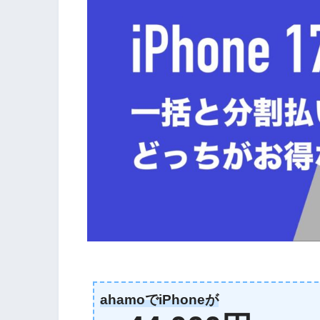
ahamoでiPhoneが