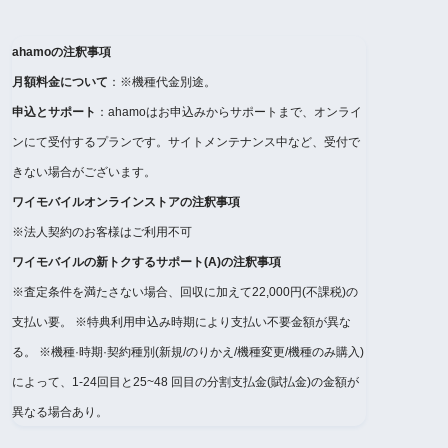
ahamoの注釈事項
月額料金について
：※機種代金別途。
申込とサポート
：ahamoはお申込みからサポートまで、オンライ
ンにて受付するプランです。サイトメンテナンス中など、受付で
きない場合がございます。
ワイモバイルオンラインストアの注釈事項
※法人契約のお客様はご利用不可
ワイモバイルの新トクするサポート(A)の注釈事項
※査定条件を満たさない場合、回収に加えて22,000円(不課税)の
支払い要。 ※特典利用申込み時期により支払い不要金額が異な
る。 ※機種·時期·契約種別(新規/のりかえ/機種変更/機種のみ購入)
によって、1-24回目と25~48 回目の分割支払金(賦払金)の金額が
異なる場合あり。