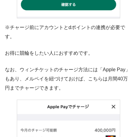
※チャージ前にアカウントとdポイントの連携が必要で
す。
お得に競輪をしたい人におすすめです。
なお、ウィンチケットのチャージ方法には「Apple Pay」
もあり、メルペイを紐づけておけば、こちらは月間40万
円までチャージできます。