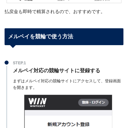
払戻金も即時で精算されるので、おすすめです。
メルペイを競輪で使う方法
メルペイ対応の競輪サイトに登録する
まずはメルペイ対応の競輪サイトにアクセスして、登録画面
を開きます。