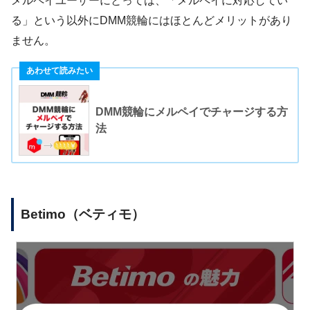
メルペイユーザーにとっては、「メルペイに対応してい
る」という以外にDMM競輪にはほとんどメリットがあり
ません。
DMM競輪にメルペイでチャージする方
法
Betimo（ベティモ）