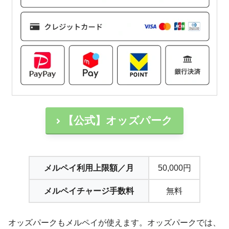
【公式】オッズパーク
メルペイ利用上限額／月
50,000円
メルペイチャージ手数料
無料
オッズパークもメルペイが使えます。オッズパークでは、