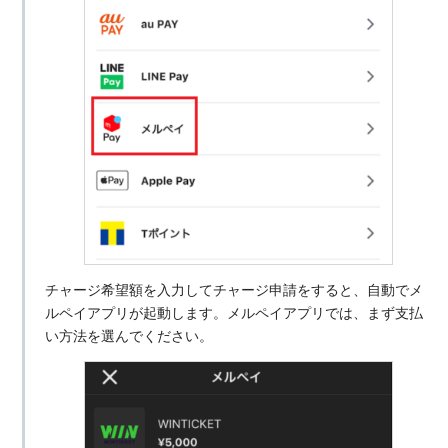
チャージ希望額を入力してチャージ申請をすると、自動でメ
ルペイアプリが起動します。メルペイアプリでは、まず支払
い方法を選んでください。