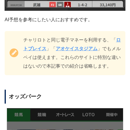
AI予想を参考にしたい人におすすめです。
チャリロトと同じ電子マネーを利用する、「
ロ
トプレイス
」「
アオケイスタジアム
」でもメル
ペイは使えます。これらのサイトに特別な違い
はないので本記事での紹介は省略します。
オッズパーク