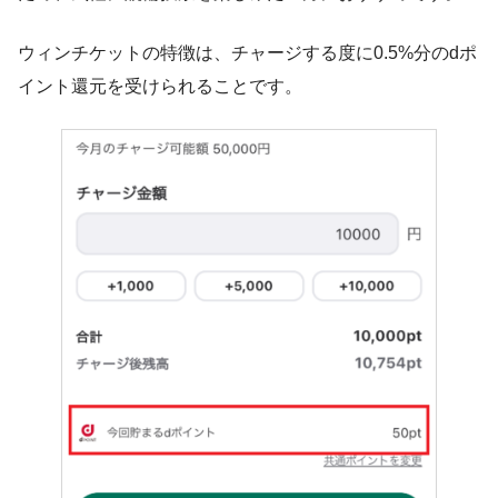
ウィンチケットの特徴は、チャージする度に0.5%分のdポ
イント還元を受けられることです。