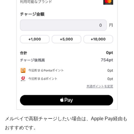
メルペイで高額チャージしたい場合は、Apple Pay経由も
おすすめです。