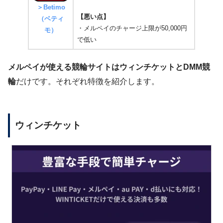
＞Betimo
【悪い点】
（ベティ
・メルペイのチャージ上限が50,000円
モ）
で低い
メルペイが使える競輪サイトはウィンチケットとDMM競
輪
だけです。それぞれ特徴を紹介します。
ウィンチケット