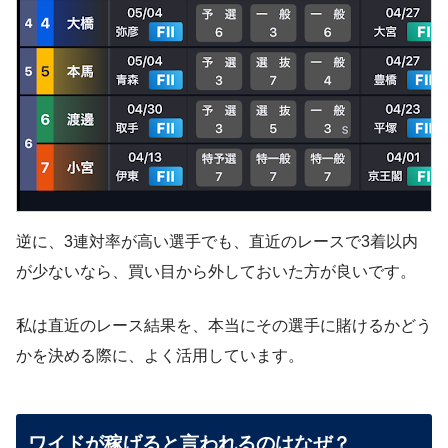
逆に、3連対率が高い選手でも、直近のレースで3着以内
が少ないなら、買い目から外しておいた方が良いです。
私は直近のレース結果を、本当にその選手に賭けるかどう
かを決める際に、よく活用しています。
ワイドが稼げると言われるのはなぜ？