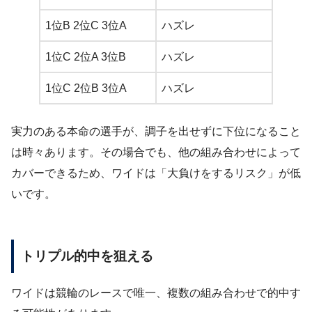
1位B 2位C 3位A
ハズレ
1位C 2位A 3位B
ハズレ
1位C 2位B 3位A
ハズレ
実力のある本命の選手が、調子を出せずに下位になること
は時々あります。その場合でも、他の組み合わせによって
カバーできるため、ワイドは「大負けをするリスク」が低
いです。
トリプル的中を狙える
ワイドは競輪のレースで唯一、複数の組み合わせで的中す