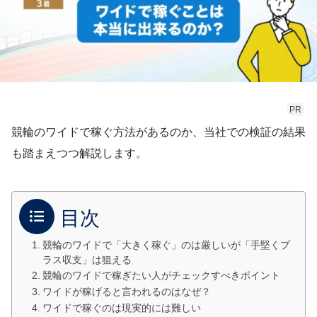
PR
競輪のワイドで稼ぐ方法があるのか、当社での検証の結果
も踏まえつつ解説します。
目次
競輪のワイドで「大きく稼ぐ」のは厳しいが「手堅くプ
ラス収支」は狙える
競輪のワイドで稼ぎたい人がチェックすべきポイント
ワイドが稼げると言われるのはなぜ？
ワイドで稼ぐのは現実的には難しい