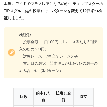
本当にワイドでプラス収支になるのか、ティップスターの
TIPメダル（無料投票）で、
パターンを変えて10回ずつ検
証
しました。
検証①
・投票金額：1口100円（1レース当たり3口購
入のため300円）
・対象レース：7車立てレースのみ
・買い目の選択：競走得点が上位3位の選手の
組み合わせ（3パターン）
的中した
払戻し金
回数
収支
数
額