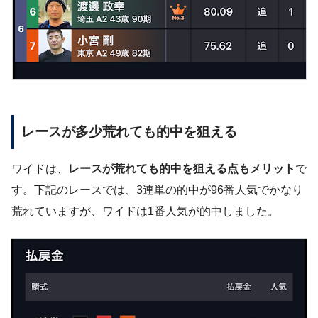
レースが多少荒れても的中を狙える
ワイドは、
レースが荒れても的中を狙える点もメリット
で
す。下記のレースでは、3連単の的中が96番人気でかなり
荒れていますが、ワイドは1番人気が的中しました。