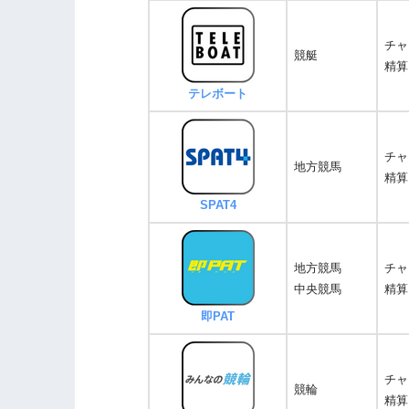
チャ
競艇
精算
テレボート
チャ
地方競馬
精算
SPAT4
地方競馬
チャ
中央競馬
精算
即PAT
チャ
競輪
精算